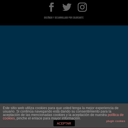
Diseñado Y Desarrollado por Color3arte
Este sitio web utiliza cookies para que usted tenga la mejor experiencia de
usuario. Si continúa navegando está dando su consentimiento para la
aceptación de las mencionadas cookies y la aceptación de nuestra
política de
cookies
, pinche el enlace para mayor información.
plugin cookies
ACEPTAR