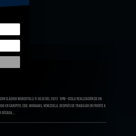
 con Claudio Marcotulli 9 Julio del 2023 5PM – CCSLa Realización de un
do en Caripito, Edo. Monagas, Venezuela. Después de trabajar en frente a
 década,...