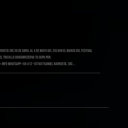
roeta SVC 30 de Abril al 4 de mayo del 2024en el marco del Festival
l Trujillo Duránreserva tu cupo por:
 info whatsapp +58 412-1076075Angel Barroeta, SVC:...