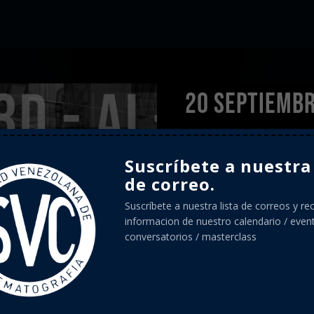
20 SEPTIEMB
Septiembre 2023
Suscríbete a nuestra 
3D - AI - VR COMO HERRAMIENTAS PARA LA
de correo.
11AM – VZLAFestival de cine ELCO 2023V
Suscríbete a nuestra lista de correos y re
CONVERSARA SOBRE EL USO DE TECNOLOGÍAS
informacion de nuestro calendario / even
conversatorios / masterclass
Saber Mas