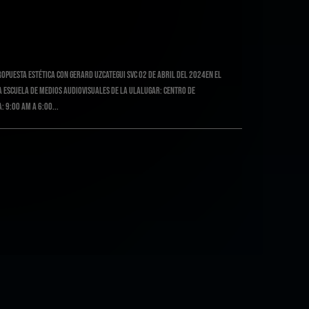
opuesta estética Con GErard Uzcategui SVC 02 de Abril del 2024en el
 Escuela de Medios Audiovisuales de la ULALugar: Centro de
 9:00 am a 6:00...