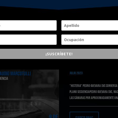
¡SUSCRÍBETE!
9 DE JULIO
Julio 2023
"Histeria" Pedro Guevara SVC Conversa
plano secuenciaPedro Guevara SVC, Naci
las cámaras por aproximadamente una