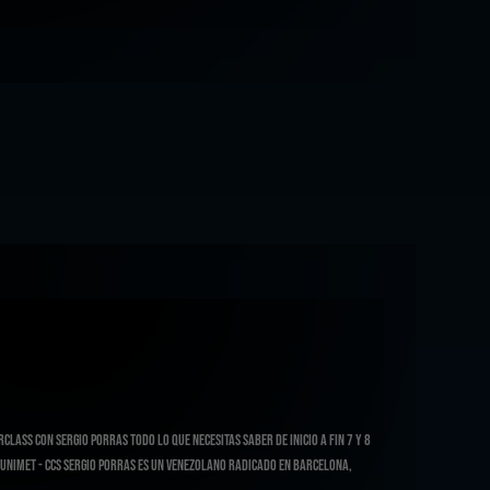
lass con Sergio Porras TODO LO QUE NECESITAS SABER DE INICIO A FIN 7 y 8
UNIMET - ccs Sergio Porras es un Venezolano radicado en Barcelona,